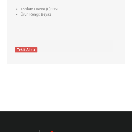
Toplam Hacim (L):
85 L
Ürün Rengi:
Beyaz
Teklif Alınız