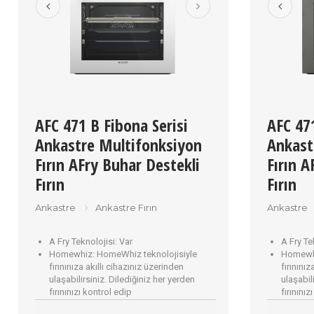
AFC 471 B Fibona Serisi
AFC 471
Ankastre Multifonksiyon
Ankast
Fırın AFry Buhar Destekli
Fırın A
Fırın
Fırın
Ankastre
Ankastre Fırın
Ankastre
A Fry Teknolojisi:
Var
A Fry Te
Homewhiz:
HomeWhiz teknolojisiyle
Homewh
fırınınıza akıllı cihazınız üzerinden
fırınınız
ulaşabilirsiniz. Dilediğiniz her yerden
ulaşabil
fırınınızı kontrol edip
fırınınız
çalıştırabilirsiniz.
çalıştıra