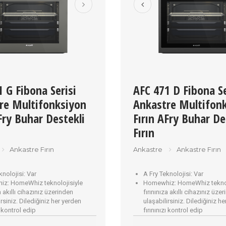
 G Fibona Serisi
AFC 471 D Fibona Se
re Multifonksiyon
Ankastre Multifon
Fry Buhar Destekli
Fırın AFry Buhar De
Fırın
Ankastre Fırın
Ankastre
Ankastre Fırın
knolojisi:
Var
A Fry Teknolojisi:
Var
iz:
HomeWhiz teknolojisiyle
Homewhiz:
HomeWhiz teknol
a akıllı cihazınız üzerinden
fırınınıza akıllı cihazınız üze
irsiniz. Dilediğiniz her yerden
ulaşabilirsiniz. Dilediğiniz h
ı kontrol edip
fırınınızı kontrol edip
bilirsiniz.
çalıştırabilirsiniz.