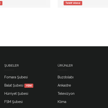
z
Teklif Alınız
ŞUBELER
ÜRÜNLER
Fomara Şubesi
Buzdolabı
Balat Şubesi
Ankastre
YENİ
Hürriyet Şubesi
Televizyon
FSM Şubesi
Klima