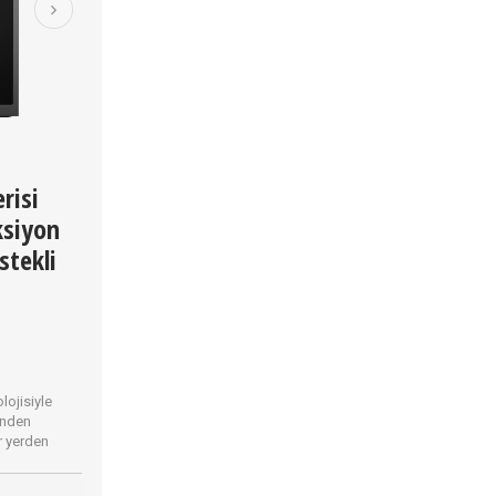
risi
ksiyon
stekli
ojisiyle
rinden
er yerden