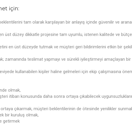
et için:
eklentilerini tam olarak karşılayan bir anlayış içinde güvenilir ve ara
n üst düzey dikkatle projesine tam uyumlu, istenen kalitede ve bütçe s
ni en üst düzeyde tutmak ve müşteri geri bildirimlerini etkin bir şeki
; zamanında teslimat yapmayı ve sürekli iyileştirmeyi amaçlayan bir 
eviyede kullanabilen kişiler haline gelmeleri için ekip çalışmasına öne
çinde olmak,
şteri itibarı konusunda daha sonra ortaya çıkabilecek uygunsuzluklar
i ortaya çıkarmak, müşteri beklentilerinin de ötesinde yenilikler sunma
k bir kuruluş olmak,
ne getirmek