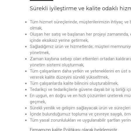
Sürekli iyileştirme ve kalite odaklı hizm
Tüm hizmet süreçlerinde, müşterilerimizin ihtiyaç ve b
olmak,
Oluşan her satış ve başlanan her projeyi zamanında, e
içinde eksiksiz yerine getirmek,
Sağladığımız ürün ve hizmetlerde; müşteri memnuniyeti
yönetmek,
Zaman kaybına sebep olan etkenleri ortadan kaldırarak
yönetim sistemi oluşturmak,
Tüm çalışanların daha yetkin ve yeteneklerini en üst s
vererek kalite düzeyini sürekli yükseltmek,
Tüm çalışanlarda kalite bilincini oluşturabilmek,
Tedarikçi ve tedarikçilerle güvene dayalı bir iş birliği i
En uygun, en doğru ve en hızlı çözümleri üreterek mü
geçmek,
Sürekli yenilik ve gelişim sağlayacak ürün ve süreçler
İçinde bulunduğumuz topluma ve çevreye saygılı, örne
Tüm yasal zorunlulukları ve uygulanabilir şartları yeri
Firmamızın kalite Politikası olarak belirlemiştir.