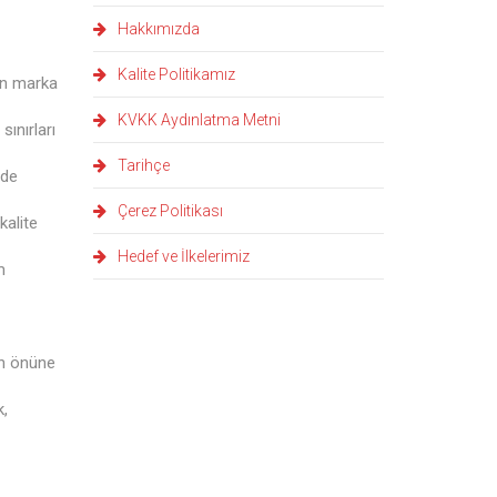
Hakkımızda
Kalite Politikamız
nan marka
KVKK Aydınlatma Metni
ınırları
Tarihçe
lde
Çerez Politikası
kalite
Hedef ve İlkelerimiz
m
ın önüne
k,