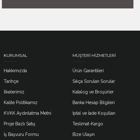
KURUMSAL
MÜŞTERI HIZMETLERI
Hakkımızda
Ürün Garantileri
Tarihçe
Sıkça Sorulan Sorular
İlkelerimiz
Katalog ve Broşürler
Kalite Politikamız
Banka Hesap Bilgileri
KVKK Aydınlatma Metni
İptal ve İade Koşulları
Proje Bazlı Satış
Teslimat-Kargo
İş Başvuru Formu
Bize Ulaşın